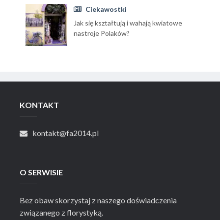
Ciekawostki
Jak się kształtują i wahają kwiatowe
nastroje Polaków?
KONTAKT
kontakt@fa2014.pl
O SERWISIE
Bez obaw skorzystaj z naszego doświadczenia
związanego z florystyką.